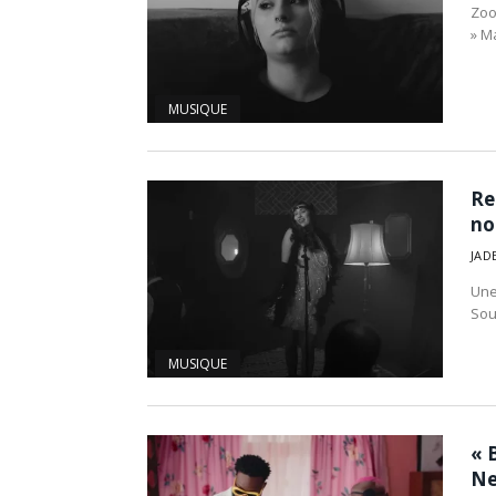
Zoo
» M
MUSIQUE
Re
no
JAD
Une 
Sou
MUSIQUE
« 
Ne