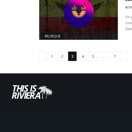
KEV
Un 
zoo
dan
MUSIQUE
Précédent
Suiv
1
2
3
4
5
…
7