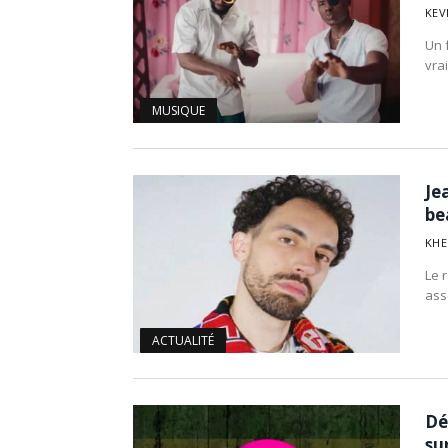
KEV
Un 
vra
MUSIQUE
Je
be
KHE
Le 
ass
ACTUALITÉ
Dé
sur