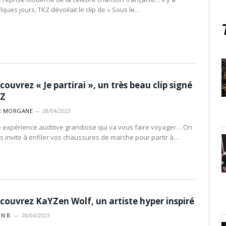
lques jours, TKZ dévoilait le clip de « Sous le…
couvrez « Je partirai », un très beau clip signé
Z
E MORGANE
28/04/2023
 expérience auditive grandiose qui va vous faire voyager… On
s invite à enfiler vos chaussures de marche pour partir à…
couvrez KaYZen Wolf, un artiste hyper inspiré
IN B.
28/04/2023