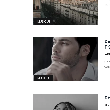
que
MUSIQUE
Dé
TK
JAD
Une
vou
MUSIQUE
Dé
KEV