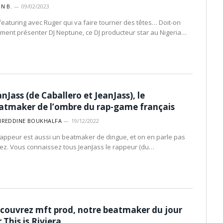
IN B.
09/02/2023
featuring avec Ruger qui va faire tourner des têtes… Doit-on
iment présenter DJ Neptune, ce DJ producteur star au Nigeria…
anJass (de Caballero et JeanJass), le
atmaker de l’ombre du rap-game français
IREDDINE BOUKHALFA
19/12/2022
rappeur est aussi un beatmaker de dingue, et on en parle pas
ez. Vous connaissez tous JeanJass le rappeur (du…
couvrez mft prod, notre beatmaker du jour
 This is Riviera