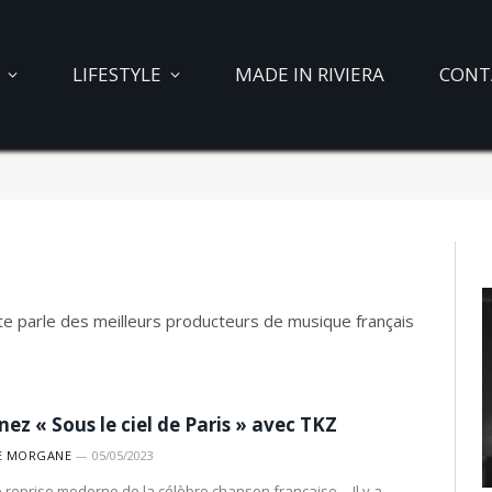
LIFESTYLE
MADE IN RIVIERA
CONT
e parle des meilleurs producteurs de musique français
nez « Sous le ciel de Paris » avec TKZ
E MORGANE
05/05/2023
 reprise moderne de la célèbre chanson française… Il y a