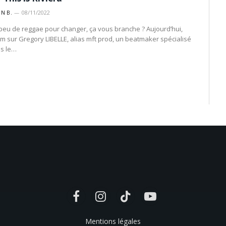
IN B.
08/11/2022
peu de reggae pour changer, ça vous branche ? Aujourd’hui,
m sur Gregory LIBELLE, alias mft prod, un beatmaker spécialisé
s le…
ant
Facebook
Instagram
TikTok
YouTube
Mentions légales