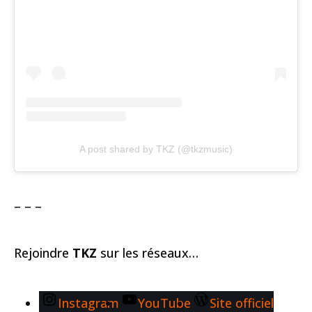
A post shared by TKZ (@tkzmusic)
– – –
Rejoindre
TKZ
sur les réseaux…
Instagram
YouTube
Site officiel