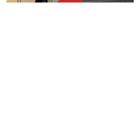
TOP ARTISTES ⬆ /
Philippe Guénin dévoile son
univers avec « Kaokosmos »
27/07/2026
LVR66 dévoile « RETOUR AUX
SOURCES », un hommage
vibrant au rap d’hier