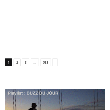
Suivant
1
2
3
…
583