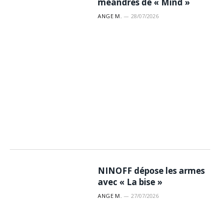
méandres de « Mind »
ANGE M.
28/07/2026
NINOFF dépose les armes
avec « La bise »
ANGE M.
27/07/2026