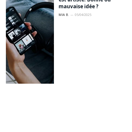
mauvaise idée ?
MIA B.
05/04/2025
Buffer, Loomly, Hootsuite
: Ces applications qui
détériorent votre portée