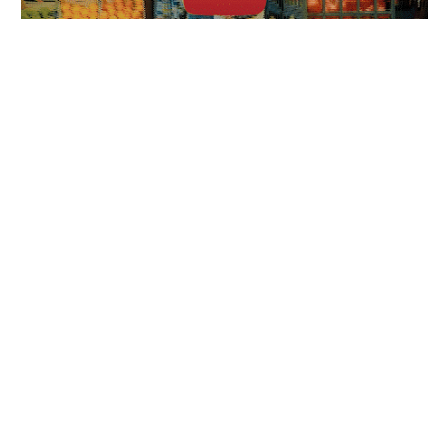
TOP ARTISTES ⬆ /
Aya Nakamura : histoire
complète de ses relations
amoureuses et de ses couples
04/06/2026
LVR66 dévoile « RETOUR AUX
SOURCES », un hommage
vibrant au rap d’hier
30/06/2026