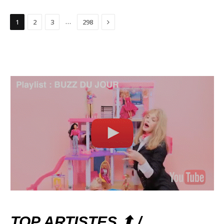
Suivant
…
1
2
3
298
TOP ARTISTES ⬆ /