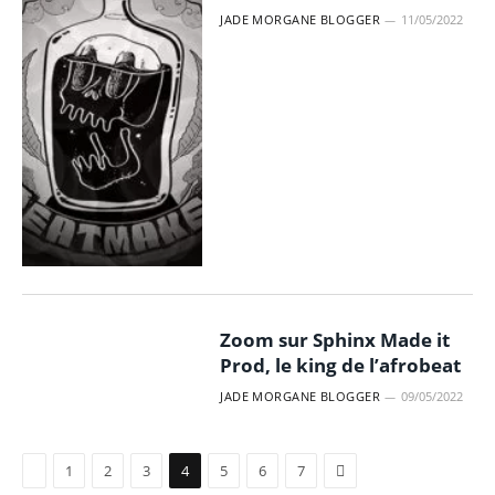
JADE MORGANE BLOGGER
11/05/2022
Zoom sur Sphinx Made it
Prod, le king de l’afrobeat
JADE MORGANE BLOGGER
09/05/2022
Précédent
Suivant
1
2
3
4
5
6
7