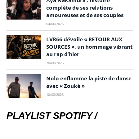
Aya Nakamura : histoire
complète de ses relations
amoureuses et de ses couples
04/06/2026
LVR66 dévoile « RETOUR AUX
SOURCES », un hommage vibrant
au rap d’hier
30/06/2026
Nolo enflamme la piste de danse
avec « Zouké »
10/08/2026
PLAYLIST SPOTIFY /