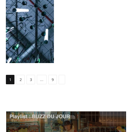
Suivant
1
2
3
…
9