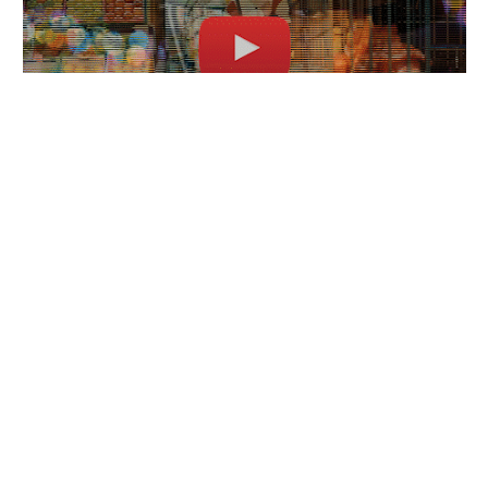
TOP ARTISTES ⬆ /
LVR66 dévoile « RETOUR AUX
SOURCES », un hommage
vibrant au rap d’hier
30/06/2026
Aya Nakamura : histoire
complète de ses relations