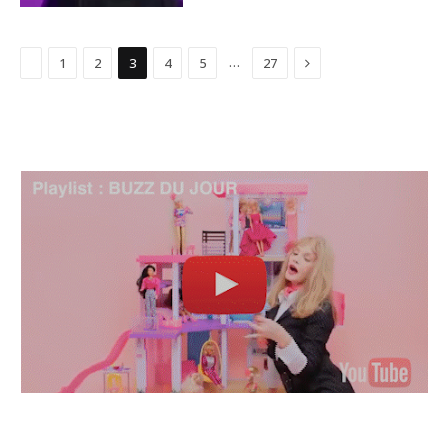
Précédent
Suivant
…
1
2
3
4
5
27