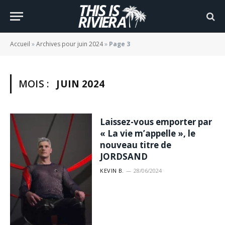
Accueil
»
Archives pour juin 2024
»
Page 3
MOIS :
JUIN 2024
Laissez-vous emporter par
« La vie m’appelle », le
nouveau titre de
JORDSAND
KEVIN B.
28/06/2024