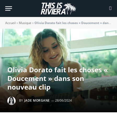
Accueil
»
Musique
»
Olivia Dorato fait les choses « Doucement » dans son nouveau clip
Olivia Dorato fait les choses «
Doucement » dans son
nouveau clip
BY
JADE MORGANE
28/06/2024