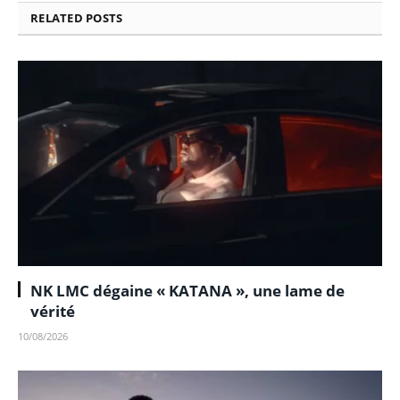
RELATED
POSTS
NK LMC dégaine « KATANA », une lame de
vérité
10/08/2026