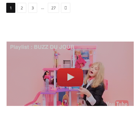
Suivant
…
1
2
3
27
TOP ARTISTES ⬆ /