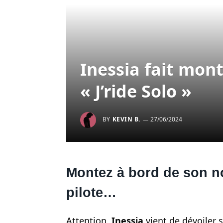
Inessia fait mon
« J’ride Solo »
BY
KEVIN B.
27/06/2024
Montez à bord de son no
pilote…
Attention,
Inessia
vient de dévoiler 