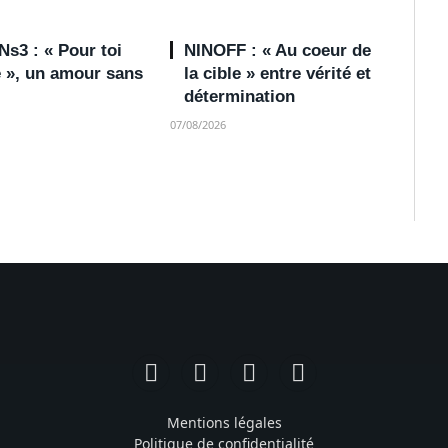
s3 : « Pour toi
NINOFF : « Au coeur de
e », un amour sans
la cible » entre vérité et
détermination
07/08/2026
Facebook
Instagram
TikTok
YouTube
Mentions légales
Politique de confidentialité