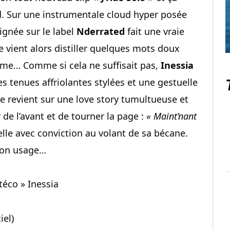
. Sur une instrumentale cloud hyper posée
ignée sur le label
Nderrated
fait une vraie
e vient alors distiller quelques mots doux
arme… Comme si cela ne suffisait pas,
Inessia
es tenues affriolantes stylées et une gestuelle
elle revient sur une love story tumultueuse et
r de l’avant et de tourner la page :
« Maint’nant
elle avec conviction au volant de sa bécane.
 bon usage…
l’téco » Inessia
iel)