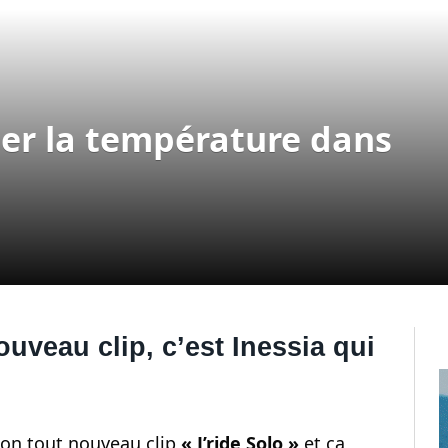
ter la température dans
uveau clip, c’est Inessia qui
son tout nouveau clip
« J’ride Solo »
et ça