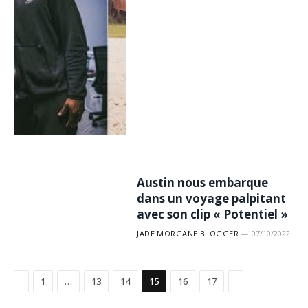
Austin nous embarque
dans un voyage palpitant
avec son clip « Potentiel »
JADE MORGANE BLOGGER
07/10/2022
Précédent
Suivant
1
…
13
14
15
16
17