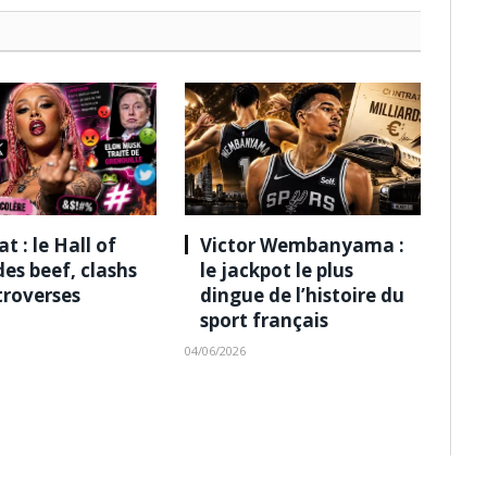
t : le Hall of
Victor Wembanyama :
es beef, clashs
le jackpot le plus
troverses
dingue de l’histoire du
sport français
04/06/2026