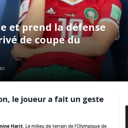
e et prend la défense
privé de coupe du
022
on, le joueur a fait un geste
ine Harit
. Le milieu de terrain de l’Olympique de