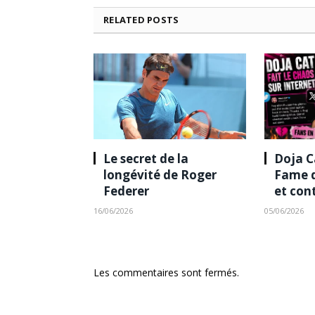
RELATED
POSTS
Le secret de la
Doja Ca
longévité de Roger
Fame d
Federer
et con
16/06/2026
05/06/2026
Les commentaires sont fermés.