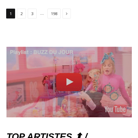
Suivant
…
1
2
3
198
TOP ARTISTES ⬆ /