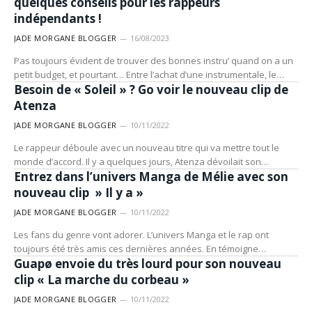
quelques conseils pour les rappeurs
indépendants !
JADE MORGANE BLOGGER
16/08/2023
Pas toujours évident de trouver des bonnes instru’ quand on a un
MUSIQUE
petit budget, et pourtant… Entre l’achat d’une instrumentale, le…
Besoin de « Soleil » ? Go voir le nouveau clip de
Atenza
JADE MORGANE BLOGGER
10/11/2022
Le rappeur déboule avec un nouveau titre qui va mettre tout le
MUSIQUE
monde d’accord. Il y a quelques jours, Atenza dévoilait son…
Entrez dans l’univers Manga de Mélie avec son
nouveau clip » Il y a »
JADE MORGANE BLOGGER
10/11/2022
Les fans du genre vont adorer. L’univers Manga et le rap ont
MUSIQUE
toujours été très amis ces dernières années. En témoigne…
Guapø envoie du très lourd pour son nouveau
clip « La marche du corbeau »
JADE MORGANE BLOGGER
10/11/2022