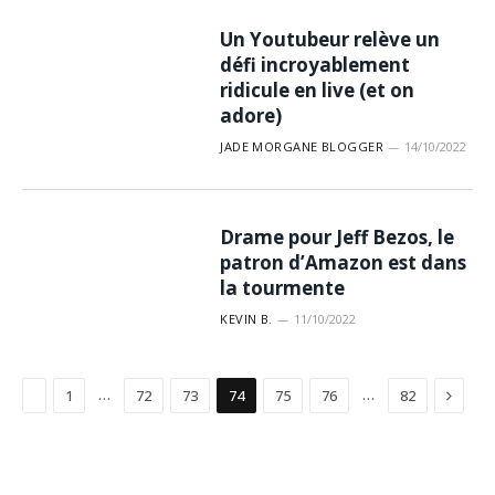
Un Youtubeur relève un
défi incroyablement
ridicule en live (et on
adore)
JADE MORGANE BLOGGER
14/10/2022
Drame pour Jeff Bezos, le
patron d’Amazon est dans
la tourmente
KEVIN B.
11/10/2022
Précédent
Suivan
…
…
1
72
73
74
75
76
82