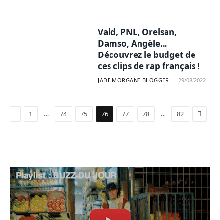
Vald, PNL, Orelsan,
Damso, Angèle…
Découvrez le budget de
ces clips de rap français !
JADE MORGANE BLOGGER
29/08/2022
Précédent
Suivan
…
…
1
74
75
76
77
78
82