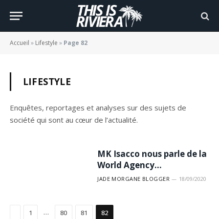
Accueil
»
Lifestyle
»
Page 82
LIFESTYLE
Enquêtes, reportages et analyses sur des sujets de
société qui sont au cœur de l’actualité.
MK Isacco nous parle de la
World Agency…
JADE MORGANE BLOGGER
18/09/2020
Précédent
…
1
80
81
82