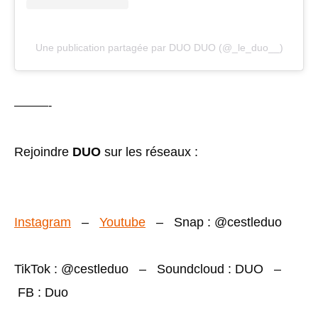
Une publication partagée par DUO DUO (@_le_duo__)
———-
Rejoindre
DUO
sur les réseaux :
Instagram
–
Youtube
–
Snap : @cestleduo
TikTok : @cestleduo – Soundcloud : DUO –
FB : Duo