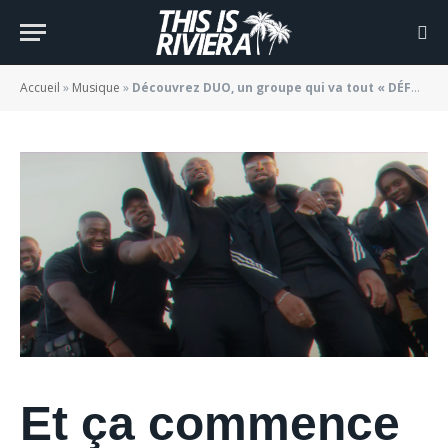
qui va tout « DÉFONCER »
BY
JADE MORGANE BLOGGER
19/10/2022
Accueil
»
Musique
»
Découvrez DUO, un groupe qui va tout « DÉFONCER »
Et ça commence