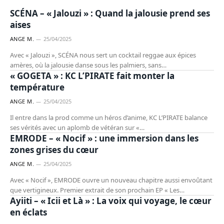
ARTISTES
SCÉNA – « Jalouzi » : Quand la jalousie prend ses
aises
ANGE M.
25/04/2025
Avec « Jalouzi », SCÉNA nous sert un cocktail reggae aux épices
ARTISTES
amères, où la jalousie danse sous les palmiers, sans…
« GOGETA » : KC L’PIRATE fait monter la
température
ANGE M.
25/04/2025
Il entre dans la prod comme un héros d’anime, KC L’PIRATE balance
ARTISTES
ses vérités avec un aplomb de vétéran sur «…
EMRODE – « Nocif » : une immersion dans les
zones grises du cœur
ANGE M.
25/04/2025
Avec « Nocif », EMRODE ouvre un nouveau chapitre aussi envoûtant
ARTISTES
que vertigineux. Premier extrait de son prochain EP « Les…
Ayiiti – « Icii et Là » : La voix qui voyage, le cœur
en éclats