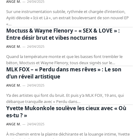
ANGE M.
24/04/2025
Sur une instrumentation subtile, rythmée et chargée d’intention,
Ayiiti dévoile « Icii et Là », un extrait bouleversant de son nouvel EP
ARTISTES
«…
Moctuss & Wayne Flenory – « SEX & LOVE » :
Entre désir brut et vibes nocturnes
ANGE M.
24/04/2025
Quand la température monte et que les basses font trembler le
ARTISTES
béton, Moctuss et Wayne Flenory, tous deux signés sur le…
MLK FOX – « Perdu dans mes rêves » : Le son
d’un réveil artistique
ANGE M.
24/04/2025
Y’a des artistes qui font du bruit. Et puis y’a MLK FOX, 19 ans, qui
ARTISTES
débarque tranquille avec « Perdu dans…
Yvette Mukonkole soulève les cieux avec « Où
es-tu ? »
ANGE M.
24/04/2025
À mi-chemin entre la plainte déchirante et la louange intime, Yvette