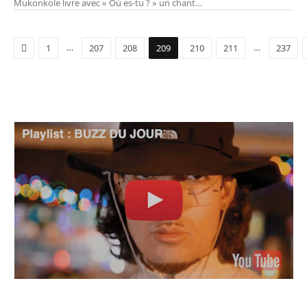
Mukonkole livre avec « Où es-tu ? » un chant…
Précédent
…
…
1
207
208
209
210
211
237