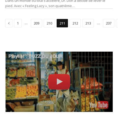
Dans un monde où tout s’accélère, Dr. Don a décidé de lever le
pied. Avec « Feeling Lazy », son quatrième…
Précédent
…
…
1
209
210
211
212
213
237