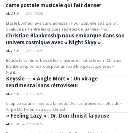
carte postale musicale qui fait danser
ANGE M.
22/04/2025
Et si le bonheur avait une adresse ? Pour Eitel, elle se situerait
ARTISTES
quelque part entre les criques secrètes de Juan-les-Pins…
Christian Blankenship nous embarque dans son
univers cosmique avec « Night Skyy »
ANGE M.
22/04/2025
Boucle ta ceinture, baisse les lumières et monte le son : Christian
Blankenship t’embarque pour un road-trip galactique avec «
ARTISTES
Night…
Keyssie — « Angle Mort » : Un virage
sentimental sans rétroviseur
ANGE M.
21/04/2025
Coup de cœur immédiat à la rédac. Dès les premières notes de «
ARTISTES
Angle Mort », on a su qu’on tenait…
« Feeling Lazy » : Dr. Don choisit la pause
ANGE M.
21/04/2025