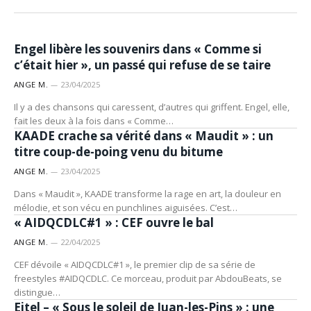
ARTISTES
Engel libère les souvenirs dans « Comme si
c’était hier », un passé qui refuse de se taire
ANGE M.
23/04/2025
Il y a des chansons qui caressent, d’autres qui griffent. Engel, elle,
ARTISTES
fait les deux à la fois dans « Comme…
KAADE crache sa vérité dans « Maudit » : un
titre coup-de-poing venu du bitume
ANGE M.
23/04/2025
Dans « Maudit », KAADE transforme la rage en art, la douleur en
ARTISTES
mélodie, et son vécu en punchlines aiguisées. C’est…
« AIDQCDLC#1 » : CEF ouvre le bal
ANGE M.
22/04/2025
CEF dévoile « AIDQCDLC#1 », le premier clip de sa série de
freestyles #AIDQCDLC. Ce morceau, produit par AbdouBeats, se
ARTISTES
distingue…
Eitel – « Sous le soleil de Juan-les-Pins » : une