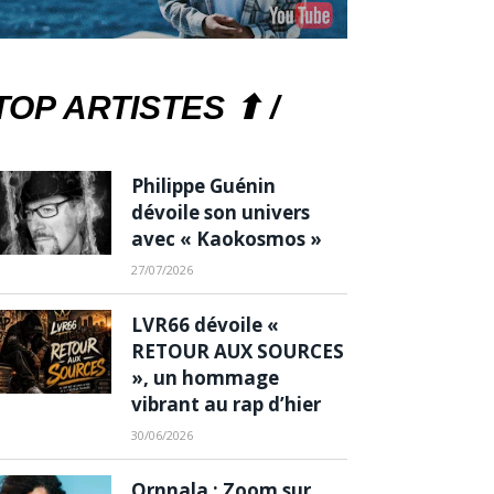
TOP ARTISTES ⬆ /
Philippe Guénin
dévoile son univers
avec « Kaokosmos »
27/07/2026
LVR66 dévoile «
RETOUR AUX SOURCES
», un hommage
vibrant au rap d’hier
30/06/2026
Ornnala : Zoom sur