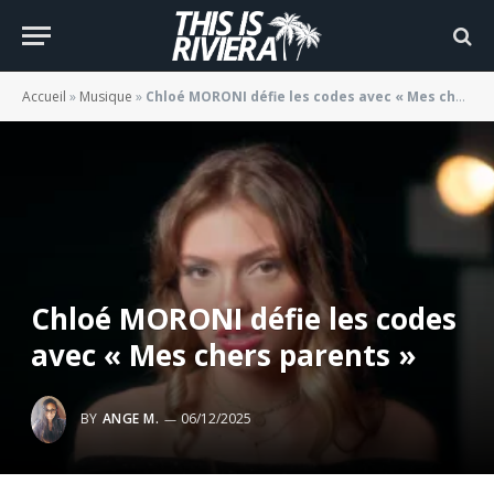
Accueil
»
Musique
»
Chloé MORONI défie les codes avec « Mes chers parents »
Chloé MORONI défie les codes
avec « Mes chers parents »
BY
ANGE M.
06/12/2025