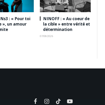
Ns3 : « Pour toi
NINOFF : « Au coeur de
le », un amour
la cible » entre vérité et
imite
détermination
07/08/2026
Facebook
Instagram
TikTok
YouTube