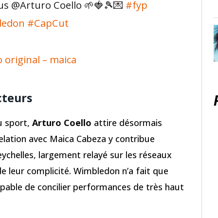
us @Arturo Coello 🌱🍓🎾💌
#fyp
ledon
#CapCut
 original – maica
cteurs
u sport,
Arturo Coello
attire désormais
 relation avec Maica Cabeza y contribue
ychelles, largement relayé sur les réseaux
e leur complicité. Wimbledon n’a fait que
apable de concilier performances de très haut