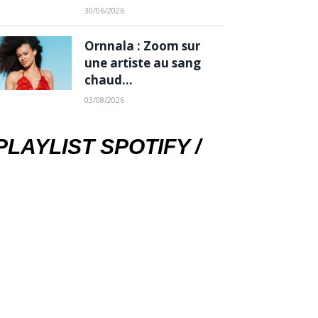
30/06/2026
Ornnala : Zoom sur
une artiste au sang
chaud…
03/08/2026
PLAYLIST SPOTIFY /