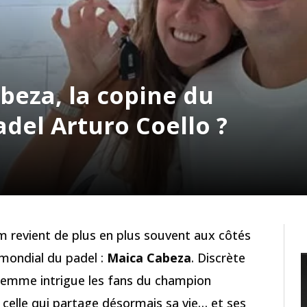
beza, la copine du
adel Arturo Coello ?
 revient de plus en plus souvent aux côtés
mondial du padel :
Maica Cabeza
. Discrète
e femme intrigue les fans du champion
r celle qui partage désormais sa vie… et ses