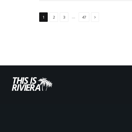
Suivant
…
1
2
3
47