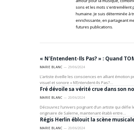
amour pour la musique, combiné 
sons et les mots s'entremêlent 
humaine. Je suis déterminée à t
enrichissante, en partageant me
futures publications.
ARTISTES
« N’Entendent-Ils Pas? » : Quand TOM
MARIE BLANC
29/06/2024
L’artiste éveille les consciences en alliant émotion
ARTISTES
visuel et sonore « N’Entendent-Ils Pas?…
Fré dévoile sa vérité crue dans son n
MARIE BLANC
20/06/2024
Découvrez l’univers poignant d’un artiste qui défie l
ARTISTES
originaire de Salerne, maintenant établi entre…
Régis Herlin éblouit la scène musical
MARIE BLANC
20/06/2024