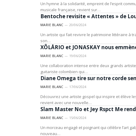
Un hymne à la solidarité, empreint de l’esprit commu
ARTISTES
musicale française, revient sur…
Bentoche revisite « Attentes » de Lo
MARIE BLANC
20/06/2024
Un artiste qui fait revivre le patrimoine littéraire à
ARTISTES
son…
XÔLÅRIO et JONASKAY nous emmènent
MARIE BLANC
19/06/2024
Une collaboration intense entre deux grands artist
ARTISTES
guitariste colombien qui…
Diane Omega tire sur notre corde sens
MARIE BLANC
17/06/2024
Découvrez une artiste gospel qui inspire et élève 
ARTISTES
revient avec une nouvelle…
Slam Master No et Jey Rspct Me rende
MARIE BLANC
15/06/2024
Un morceau engagé et poignant qui célèbre l’art gabo
nouveau…