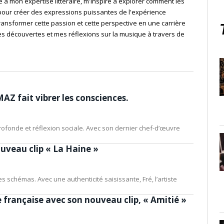
à mon expertise littéraire, m'inspire à explorer comment les
pour créer des expressions puissantes de l'expérience
ransformer cette passion et cette perspective en une carrière
s découvertes et mes réflexions sur la musique à travers de
AZ fait vibrer les consciences.
 profonde et réflexion sociale. Avec son dernier chef-d’œuvre
ouveau clip « La Haine »
es schémas. Avec une authenticité saisissante, Fré, l’artiste
e française avec son nouveau clip, « Amitié »