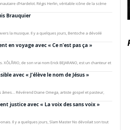
nautaire d’Hardelot. Régis Herlin, véritable icône de la scène
uis Brauquier
 travers la musique. Il y a quelques jours, Bentoche a dévoilé
 en voyage avec « Ce n’est pas ça »
es. XÔLÅRIO, de son vrai nom Erick BEJARANO, est un chanteur et
ible avec « J’élève le nom de Jésus »
les âmes… Révérend Diane Omega, artiste gospel et pasteur,
nt justice avec « La voix des sans voix »
nais. Il y a quelques jours, Slam Master No dévoilait son tout