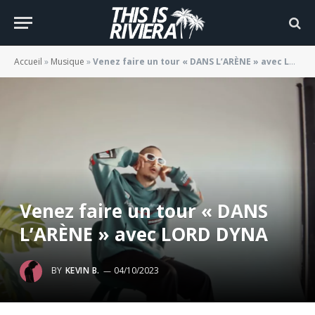
Accueil
»
Musique
»
Venez faire un tour « DANS L’ARÈNE » avec LORD DYNA
Venez faire un tour « DANS
L’ARÈNE » avec LORD DYNA
BY
KEVIN B.
04/10/2023