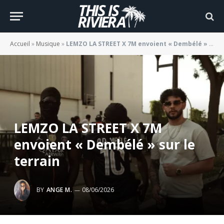
Accueil
»
Musique
»
LEMZO LA STREET X 7M envoient « Dembélé » sur le terrain
LEMZO LA STREET X 7M
envoient « Dembélé » sur le
terrain
BY
ANGE M.
08/06/2026