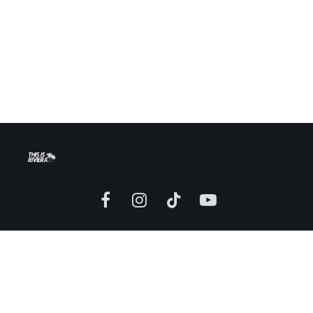
Facebook
Instagram
TikTok
YouTube
Mentions légales
Politique de confidentialité
Conditions générales d’utilisation
Conditions générales de vente
Politique de remboursement
Promotion artistes