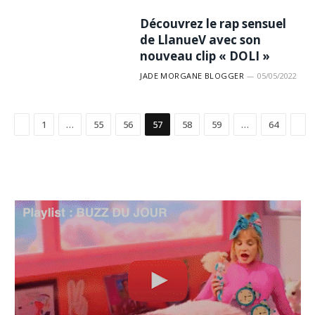
Découvrez le rap sensuel
de LlanueV avec son
nouveau clip « DOLI »
JADE MORGANE BLOGGER
05/05/2022
Précédent
Sui
1
…
55
56
57
58
59
…
64