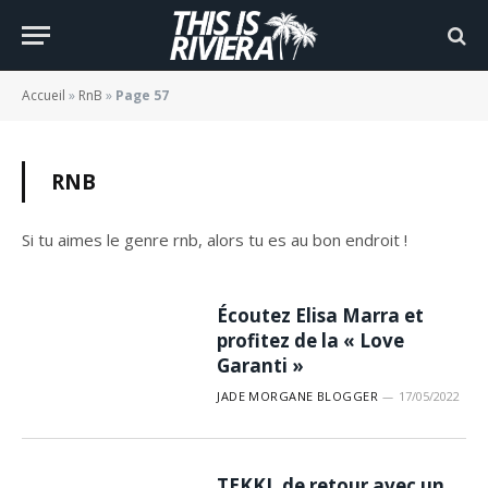
Accueil
»
RnB
»
Page 57
RNB
Si tu aimes le genre rnb, alors tu es au bon endroit !
Écoutez Elisa Marra et
profitez de la « Love
Garanti »
JADE MORGANE BLOGGER
17/05/2022
TEKKI, de retour avec un