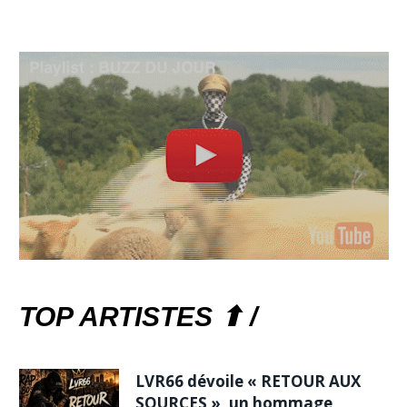
TOP ARTISTES ⬆ /
LVR66 dévoile « RETOUR AUX
SOURCES », un hommage