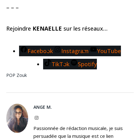
– – –
Rejoindre
KENAELLE
sur les réseaux…
Facebook
Instagram
YouTube
TikTok
Spotify
POP
Zouk
ANGE M.
Instagram
Passionnée de rédaction musicale, je suis
persuadée que la musique est ce lien