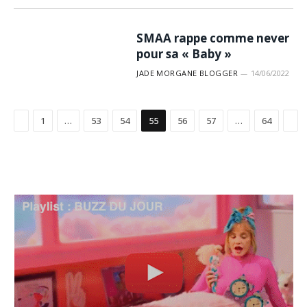
SMAA rappe comme never
pour sa « Baby »
JADE MORGANE BLOGGER
14/06/2022
Précédent
Sui
1
…
53
54
55
56
57
…
64