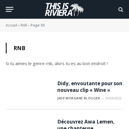
Accueil
»
RnB
»
Page 55
RNB
Si tu aimes le genre rnb, alors tu es au bon endroit !
Didy, envoutante pour son
nouveau clip « Wine »
JADE MORGANE BLOGGER
20/06/2022
Découvrez Awa Lemen,
une chanteuse