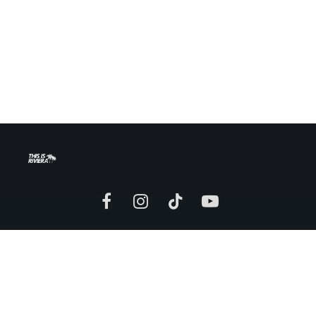
Facebook
Instagram
TikTok
YouTube
Mentions légales
Politique de confidentialité
Conditions générales d’utilisation
Conditions générales de vente
Politique de remboursement
Promotion artistes