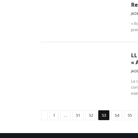
Re
JAD
« I
pre
LL
« 
JAD
La 
con
inti
Précédent
1
…
51
52
53
54
55