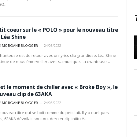
GO…
tit coeur sur le « POLO » pour le nouveau titre
 Léa Shine
E MORGANE BLOGGER
24/08/2022
chanteuse est de retour avec un lyrics clip grandiose. Léa Shine
tinue de nous émerveiller avec sa musique. La chanteuse…
est le moment de chiller avec « Broke Boy », le
uveau clip de 63AKA
E MORGANE BLOGGER
24/08/2022
nouveau titre qui se boit comme du petit lait. Il y a quelques
s, 63AKA dévoilait son tout dernier clip intitulé…