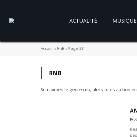
ACTUALITÉ
MUSIQUE
Accueil
»
RnB
»
Page 53
RNB
Si tu aimes le genre rnb, alors tu es au bon end
AN
JAD
Il 
pép