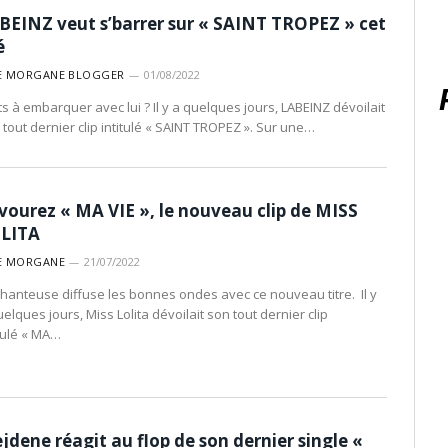
BEINZ veut s’barrer sur « SAINT TROPEZ » cet
é
E MORGANE BLOGGER
01/08/2022
ts à embarquer avec lui ? Il y a quelques jours, LABEINZ dévoilait
 tout dernier clip intitulé « SAINT TROPEZ ». Sur une…
vourez « MA VIE », le nouveau clip de MISS
LITA
E MORGANE
21/07/2022
chanteuse diffuse les bonnes ondes avec ce nouveau titre. Il y
elques jours, Miss Lolita dévoilait son tout dernier clip
itulé « MA…
jdene réagit au flop de son dernier single «