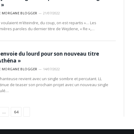
 »
E MORGANE BLOGGER
21/07/2022
ls voulaient m’éteindre, du coup, on est repartis »… Les
mières paroles du dernier titre de Wejdene, « Re »,…
 envoie du lourd pour son nouveau titre
Athéna »
E MORGANE BLOGGER
14/07/2022
chanteuse revient avec un single sombre et percutant. LL
tinue de teaser son prochain projet avec un nouveau single
tulé…
Suivant
…
64