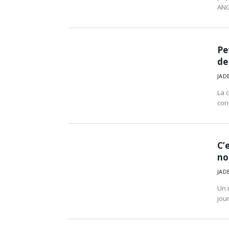
AN
Pe
de
JAD
La 
con
C’
no
JAD
Un 
jour