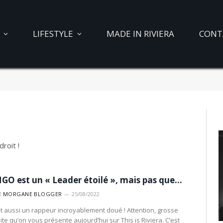
LIFESTYLE
MADE IN RIVIERA
CONT
roit !
GO est un « Leader étoilé », mais pas que…
E MORGANE BLOGGER
25/08/2022
est aussi un rappeur incroyablement doué ! Attention, grosse
ite qu’on vous présente aujourd’hui sur This is Riviera. C’est