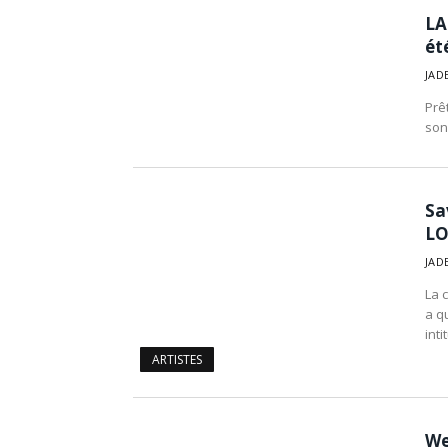
LA
ét
JAD
Prê
son
Sa
LO
JAD
La 
a qu
int
ARTISTES
We