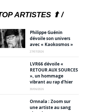
TOP ARTISTES ⬆ /
Philippe Guénin
dévoile son univers
avec « Kaokosmos »
27/07/2026
LVR66 dévoile «
RETOUR AUX SOURCES
», un hommage
vibrant au rap d’hier
30/06/2026
Ornnala : Zoom sur
une artiste au sang