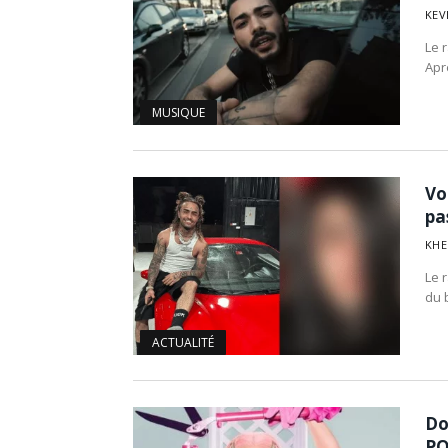
KEV
Le 
Apr
MUSIQUE
Vo
pa
KHE
Le 
du 
ACTUALITÉ
Do
PO