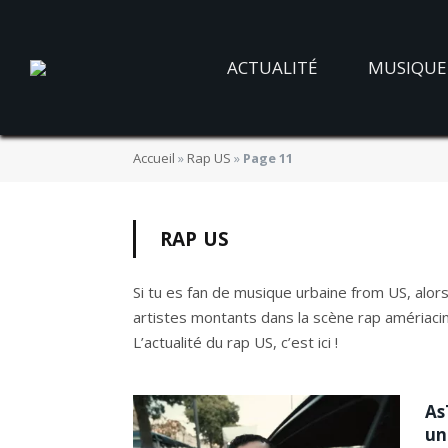
ACTUALITÉ
MUSIQUE
Accueil
»
Rap US
»
Page 11
RAP US
Si tu es fan de musique urbaine from US, alor
artistes montants dans la scène rap amériacine
L’actualité du rap US, c’est ici !
As
un