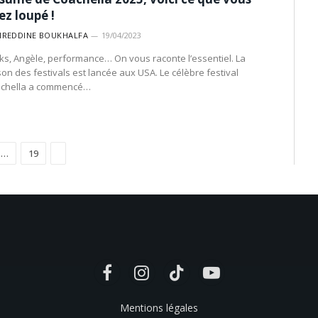
ez loupé !
IREDDINE BOUKHALFA
19/04/2023
ks, Angèle, performance… On vous raconte l’essentiel. La
son des festivals est lancée aux USA. Le célèbre festival
chella a commencé…
Suivant
…
19
Facebook
Instagram
TikTok
YouTube
Mentions légales