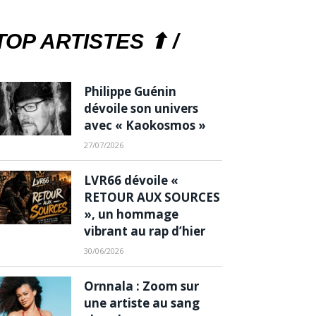
TOP ARTISTES ⬆ /
Philippe Guénin
dévoile son univers
avec « Kaokosmos »
27/07/2026
LVR66 dévoile «
RETOUR AUX SOURCES
», un hommage
vibrant au rap d’hier
30/06/2026
Ornnala : Zoom sur
une artiste au sang