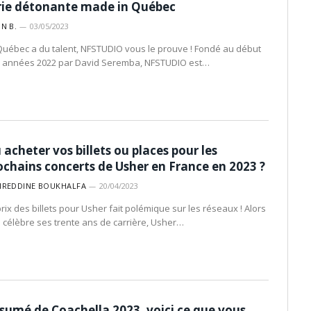
rie détonante made in Québec
IN B.
03/05/2023
Québec a du talent, NFSTUDIO vous le prouve ! Fondé au début
 années 2022 par David Seremba, NFSTUDIO est…
 acheter vos billets ou places pour les
ochains concerts de Usher en France en 2023 ?
IREDDINE BOUKHALFA
20/04/2023
prix des billets pour Usher fait polémique sur les réseaux ! Alors
il célèbre ses trente ans de carrière, Usher…
sumé de Coachella 2023, voici ce que vous