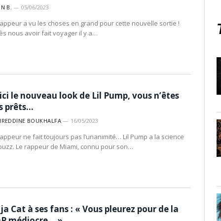
IN B.
05/06/2023
rappeur a vu les choses en grand pour cette nouvelle sortie !
ès nous avoir fait voyager il y a…
ici le nouveau look de Lil Pump, vous n’êtes
s prêts…
IREDDINE BOUKHALFA
16/05/2023
rappeur ne fait toujours pas l’unanimité… Lil Pump a la science
buzz. Le rappeur de Miami, connu pour son…
ja Cat à ses fans : « Vous pleurez pour de la
P médiocre… »