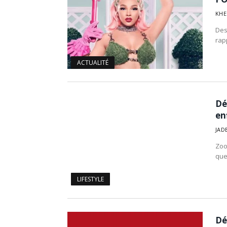
KHE
Des
rap
ACTUALITÉ
Dé
en
JAD
Zoo
que
LIFESTYLE
Dé