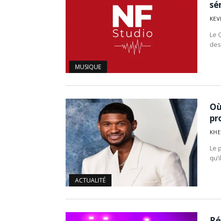
sé
KEV
Le 
des
MUSIQUE
Où
pr
KHE
Le 
qu’
ACTUALITÉ
Ré