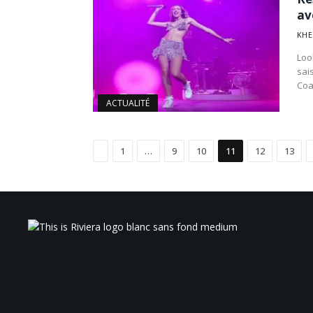
av
KHE
Loo
sai
Coa
ACTUALITÉ
Précédent
1
…
9
10
11
12
13