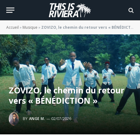
Accueil
»
Musique
»
ZOVIZO, le chemin du retour vers « BÉNÉDICTION »
ZOVIZO, le chemin du retour
vers « BÉNÉDICTION »
BY
ANGE M.
02/07/2026