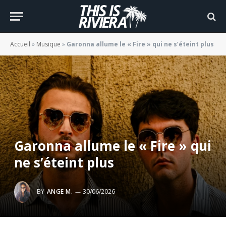
Accueil
»
Musique
»
Garonna allume le « Fire » qui ne s’éteint plus
Garonna allume le « Fire » qui
ne s’éteint plus
BY
ANGE M.
30/06/2026