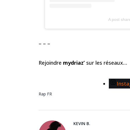
A post sha
– – –
Rejoindre
mydriaz’
sur les réseaux…
Inst
Rap FR
KEVIN B.