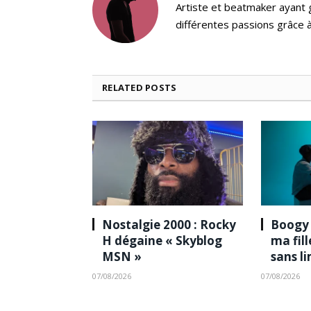
Artiste et beatmaker ayant gr
différentes passions grâce à
RELATED
POSTS
Nostalgie 2000 : Rocky
Boogy 
H dégaine « Skyblog
ma fil
MSN »
sans l
07/08/2026
07/08/2026