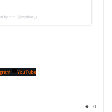
red by sam (@mydriaz_)
agram
YouTube
Website
Instagram