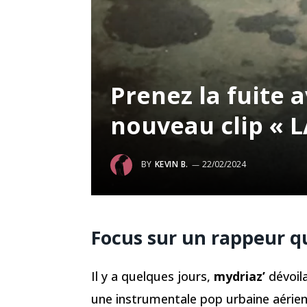
Prenez la fuite 
nouveau clip « 
BY
KEVIN B.
22/02/2024
Focus sur un rappeur qui
Il y a quelques jours,
mydriaz’
dévoila
une instrumentale pop urbaine aérienn