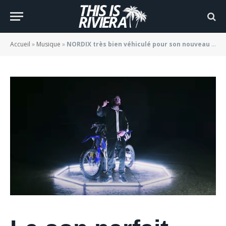
& The Gang »
BY
JADE MORGANE BLOGGER
07/05/2021
Accueil
»
Musique
»
NORDIX très bien véhiculé pour son nouveau clip « Kool & The Gang »