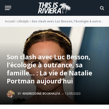
Accueil
»
Lifestyle
»
Son clash avec Luc Besson, l’écologie à outrance, sa famille… : La vie de Natalie Portman aujourd’hui
Son clash avec Luc Besson,
l’écologie à outrance, sa
famille… : La vie de Natalie
Portman aujourd’hui
BY
KHEIREDDINE BOUKHALFA
12/05/2023