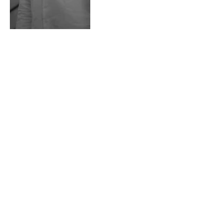
MC Artboy débarque sur
les réseaux pour faire la
révolution du papier !
JADE MORGANE
08/07/2023