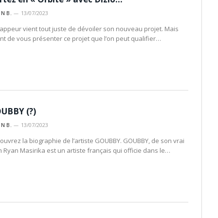
IN B.
13/07/2023
rappeur vient tout juste de dévoiler son nouveau projet. Mais
nt de vous présenter ce projet que l’on peut qualifier…
UBBY (?)
IN B.
13/07/2023
ouvrez la biographie de l’artiste GOUBBY. GOUBBY, de son vrai
 Ryan Masirika est un artiste français qui officie dans le…