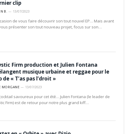
rnier clip
IN B.
13/07/2023
ccasion de vous faire découvrir son tout nouvel EP… Mais avant
vous présenter son tout nouveau projet, focus sur son…
stic Firm production et Julien Fontana
langent musique urbaine et reggae pour le
p de « T’as pas l’droit »
E MORGANE
13/07/2023
cocktail savoureux pour cet été… Julien Fontana (le leader de
tic Firm) est de retour pour notre plus grand kiff…
rtez en « Orbite » avec Dizio…