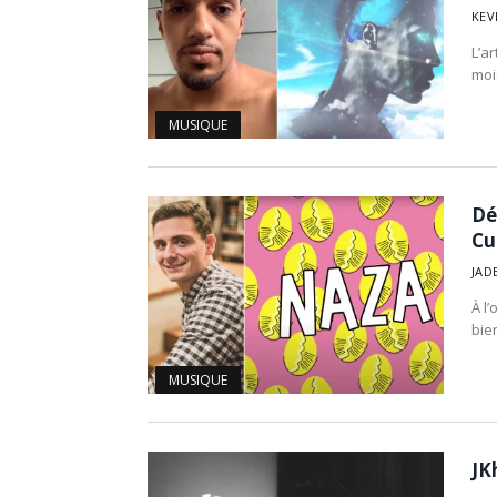
KEV
L’a
moi
MUSIQUE
Dé
Cu
JAD
À l
bie
MUSIQUE
JK