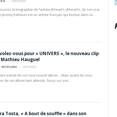
IN B.
13/07/2023
uvrez la biographie de l’artiste JKheart’s. JKheart’s, de son vrai
 Jeremy Kahloun est un artiste français qui évolue dans la…
volez-vous pour « UNIVERS », le nouveau clip
 Mathieu Hauguel
E MORGANE
13/07/2023
titre extrait de son tout nouvel album… Mais avant de vous
ler de cet album tant attendu, focus sur son…
ra Tosta, « A bout de souffle » dans son