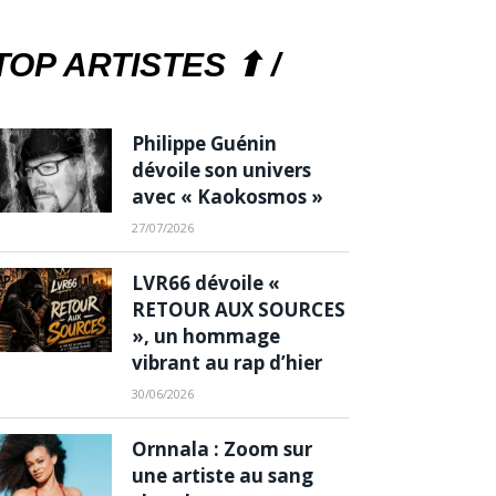
TOP ARTISTES ⬆ /
Philippe Guénin
dévoile son univers
avec « Kaokosmos »
27/07/2026
LVR66 dévoile «
RETOUR AUX SOURCES
», un hommage
vibrant au rap d’hier
30/06/2026
Ornnala : Zoom sur
une artiste au sang