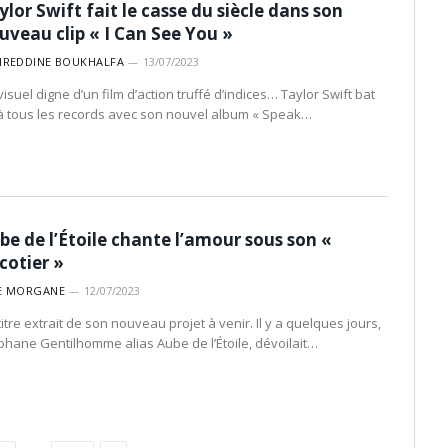
ylor Swift fait le casse du siècle dans son
uveau clip « I Can See You »
IREDDINE BOUKHALFA
13/07/2023
isuel digne d’un film d’action truffé d’indices… Taylor Swift bat
à tous les records avec son nouvel album « Speak…
be de l’Étoile chante l’amour sous son «
cotier »
E MORGANE
12/07/2023
itre extrait de son nouveau projet à venir. Il y a quelques jours,
phane Gentilhomme alias Aube de l’Étoile, dévoilait…