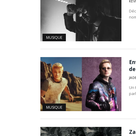
KEV
Déco
nom
MUSIQUE
En
de
JAD
Un 
par
MUSIQUE
Za