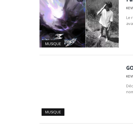
KEV
Le 
ava
MUSIQUE
GO
KEV
Déc
nom
MUSIQUE