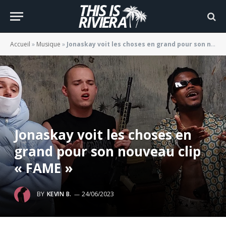
Accueil
»
Musique
»
Jonaskay voit les choses en grand pour son nouveau clip « FAME »
Jonaskay voit les choses en
grand pour son nouveau clip
« FAME »
BY
KEVIN B.
24/06/2023