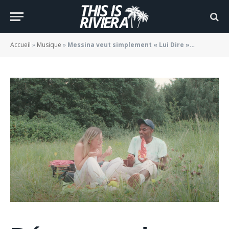
« Lui Dire »…
BY
JADE MORGANE BLOGGER
01/04/2022
Accueil
»
Musique
»
Messina veut simplement « Lui Dire »…