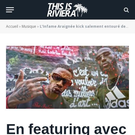
« HELLBOYZ »
BY
JADE MORGANE BLOGGER
27/01/2022
Accueil
»
Musique
»
L’Infame Araignée kick salement entouré de ses « HELLBOYZ »
En featuring avec