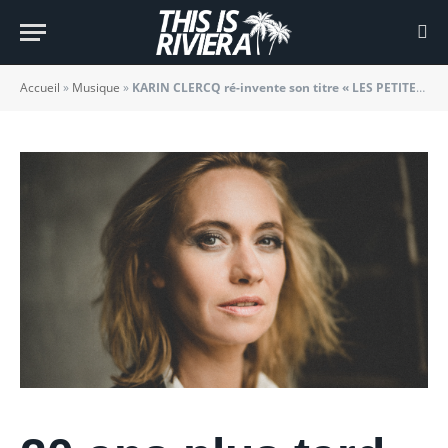
grand bonheur
BY
JADE MORGANE BLOGGER
11/10/2022
Accueil
»
Musique
»
KARIN CLERCQ ré-invente son titre « LES PETITES ERRANCES » pour notre plus grand bonheur