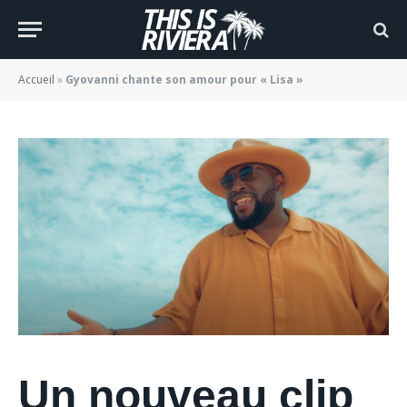
pour « Lisa »
BY
JADE MORGANE BLOGGER
08/08/2022
Accueil
»
Gyovanni chante son amour pour « Lisa »
Un nouveau clip