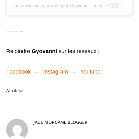
Une publication partagée par Gyovanni The Voice 🇧🇯 (@gyovannimelody)
———-
Rejoindre
Gyovanni
sur les réseaux :
Facebook
–
Instagram
–
Youtube
Afrobeat
JADE MORGANE BLOGGER