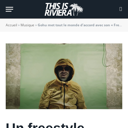
Dark »
BY
JADE MORGANE BLOGGER
26/02/2021
Accueil
»
Musique
»
Gohu met tout le monde d’accord avec son « Freestyle Dark »