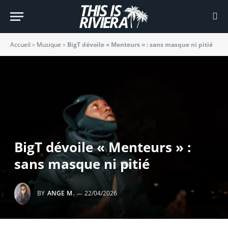
Accueil
»
Musique
»
BigT dévoile « Menteurs » : sans masque ni pitié
BigT dévoile « Menteurs » :
sans masque ni pitié
BY
ANGE M.
22/04/2026