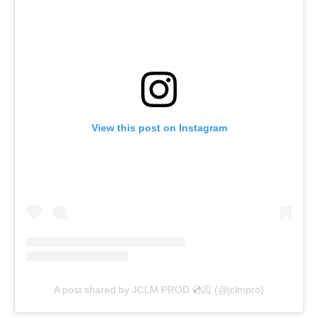
View this post on Instagram
A post shared by JCLM PROD 💿📀 (@jclmpro)