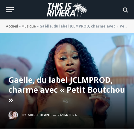
Accueil
»
Musique
»
Gaëlle, du label JCLMPROD, charme avec « Petit Boutchou »
Gaëlle, du label JCLMPROD,
charme avec « Petit Boutchou
»
BY
MARIE BLANC
24/04/2024