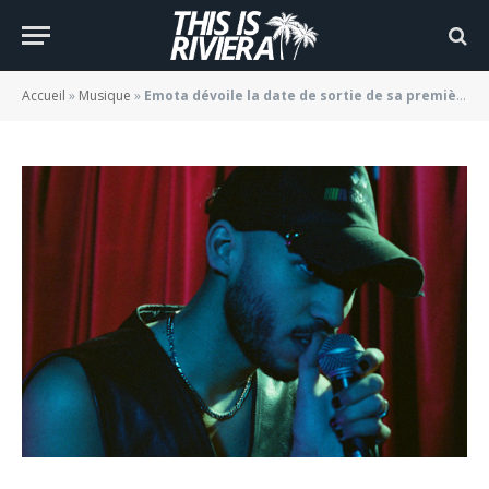
dernière danse »
BY
JADE MORGANE BLOGGER
18/02/2022
Accueil
»
Musique
»
Emota dévoile la date de sortie de sa première mixtape a la fin de son nouveau clip « dernière danse »