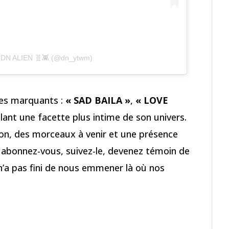
y DN ALIEN 🧬👾 (@dn_ytwm)
tres marquants :
« SAD BAILA »
,
« LOVE
lant une facette plus intime de son univers.
tion, des morceaux à venir et une présence
 : abonnez-vous, suivez-le, devenez témoin de
’a pas fini de nous emmener là où nos