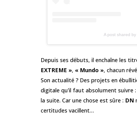
A post shared b
Depuis ses débuts, il enchaîne les ti
EXTREME »
,
« Mundo »
, chacun révé
Son actualité ? Des projets en ébulli
digitale qu’il faut absolument suivre
la suite. Car une chose est sûre :
DN
n
certitudes vacillent…