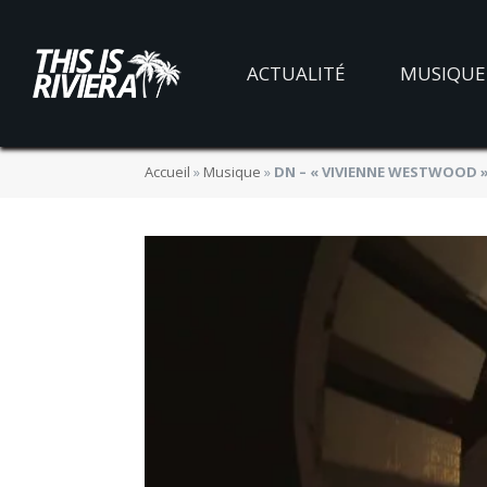
ACTUALITÉ
MUSIQUE
Accueil
»
Musique
»
DN – « VIVIENNE WESTWOOD » :