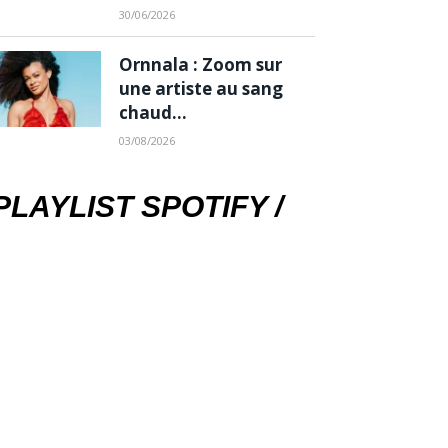
30/06/2026
Ornnala : Zoom sur
une artiste au sang
chaud…
03/08/2026
PLAYLIST SPOTIFY /