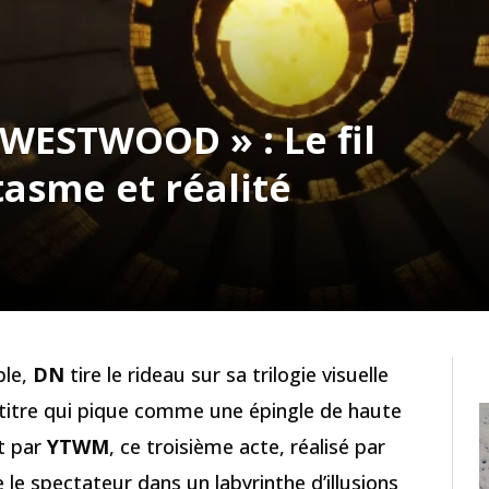
 WESTWOOD » : Le fil
asme et réalité
ble,
DN
tire le rideau sur sa trilogie visuelle
 titre qui pique comme une épingle de haute
t par
YTWM
, ce troisième acte, réalisé par
se le spectateur dans un labyrinthe d’illusions