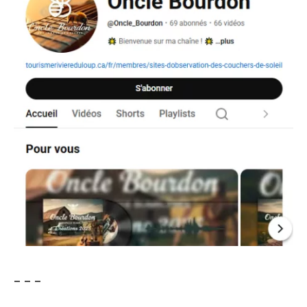
– – –